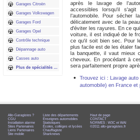
après le lavage de l'auto
Garages Citroën
accessibles lorsqu'il s'ag
Garages Volkswagen
l'automobile. Pour sécher la 
délicatement avec de la peau 
Garages Ford
d'éviter les rayures. En ce q
Garages Opel
voiture, il est indiqué de le f
Contrôle technique
ce qu'il soit bien sec. Pour 
plus facile est de les étaler f
Dépannage auto
la banquette, il vaut mieux c
Casses auto
cheveux. En procédant à ces 
sera parfaitement propre aprè
Plus de spécialités ...
Trouvez ici : Lavage auto
automobile) en France et
Allo-Garagistes ?
Liste des départements
Haut de page
CGU
Enseignes automobiles
CONTACT
Installation alarme
Statistiques
NORMES : W3C et WAI
Sites Partenaires
Écoles, collèges et lycées
©2011 allo-garagistes.fr
Liens Partenaires
Chauffagiste
Site mobile
Sharknews