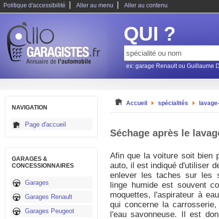
|
|
Politique d'accessibilité
Aller au menu
Aller au contenu
QUI ?
ex: garage Renault ou Guillaume 
Accueil
spécialités
lavage
NAVIGATION
Page d'accueil
Séchage après le lavag
Afin que la voiture soit bien
GARAGES &
auto, il est indiqué d'utiliser 
CONCESSIONNAIRES
enlever les taches sur les s
Garages
linge humide est souvent con
moquettes, l'aspirateur à eau
Garages Renault
qui concerne la carrosserie, 
Garages Peugeot
l'eau savonneuse. Il est do