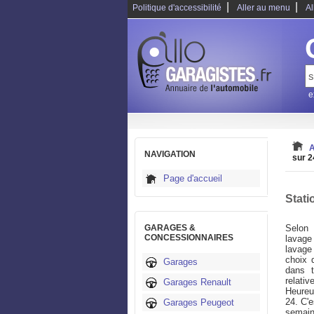
|
|
Politique d'accessibilité
Aller au menu
Al
e
A
NAVIGATION
sur 2
Page d'accueil
Stati
GARAGES &
Selon 
CONCESSIONNAIRES
lavage 
lavage
choix 
Garages
dans t
relativ
Garages Renault
Heureu
24. C'e
Garages Peugeot
semain