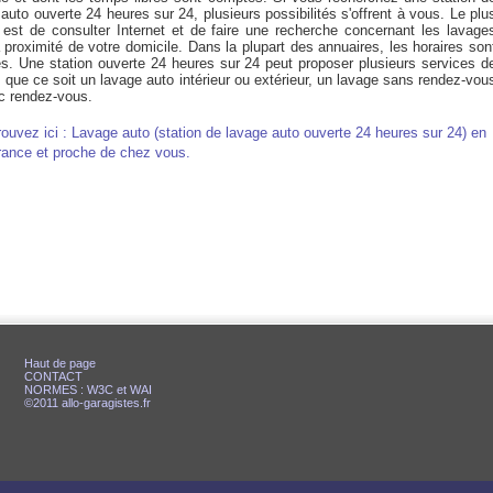
auto ouverte 24 heures sur 24, plusieurs possibilités s'offrent à vous. Le plu
 est de consulter Internet et de faire une recherche concernant les lavage
 proximité de votre domicile. Dans la plupart des annuaires, les horaires son
és. Une station ouverte 24 heures sur 24 peut proposer plusieurs services d
 que ce soit un lavage auto intérieur ou extérieur, un lavage sans rendez-vou
c rendez-vous.
rouvez ici : Lavage auto (station de lavage auto ouverte 24 heures sur 24) en
rance et proche de chez vous.
Haut de page
CONTACT
NORMES : W3C et WAI
©2011 allo-garagistes.fr