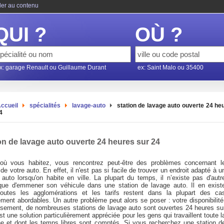
ler au contenu
QUI ?
OÙ ?
x: garage Renault ou Guillaume Durant
ex: Saint Malo ou 35400
ccueil
spécialités
lavage-auto
station de lavage auto ouverte 24 he
4
on de lavage auto ouverte 24 heures sur 24
où vous habitez, vous rencontrez peut-être des problèmes concernant l
de votre auto. En effet, il n'est pas si facile de trouver un endroit adapté à u
 auto lorsqu'on habite en ville. La plupart du temps, il n’existe pas d'autr
que d'emmener son véhicule dans une station de lavage auto. Il en exist
outes les agglomérations et les tarifs restent dans la plupart des ca
ement abordables. Un autre problème peut alors se poser : votre disponibilité
sement, de nombreuses stations de lavage auto sont ouvertes 24 heures su
st une solution particulièrement appréciée pour les gens qui travaillent toute l
e et dont les temps libres sont comptés. Si vous recherchez une station d