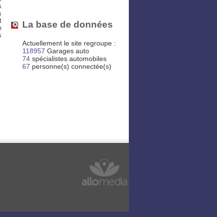
s
s
t
La base de données
e
s
Actuellement le site regroupe :
118957
Garages auto
74
spécialistes automobiles
67
personne(s) connectée(s)