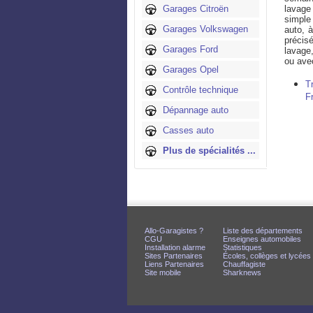
Garages Citroën
lavage 
simple
Garages Volkswagen
auto, à
précis
Garages Ford
lavage,
ou ave
Garages Opel
T
Contrôle technique
F
Dépannage auto
Casses auto
Plus de spécialités ...
Allo-Garagistes ?
Liste des départements
CGU
Enseignes automobiles
Installation alarme
Statistiques
Sites Partenaires
Écoles, collèges et lycées
Liens Partenaires
Chauffagiste
Site mobile
Sharknews