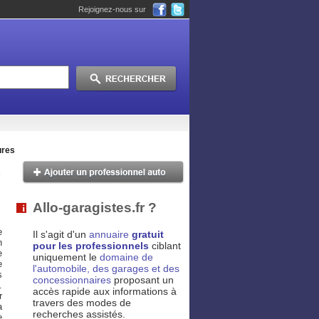
Rejoignez-nous sur
ures
Allo-garagistes.fr ?
e
Il s'agit d'un
annuaire
gratuit
n
pour les professionnels
ciblant
e
uniquement le
domaine de
e
l'automobile, des garages et des
s
concessionnaires
proposant un
.
accès rapide aux informations à
r
travers des modes de
a
recherches assistés.
e