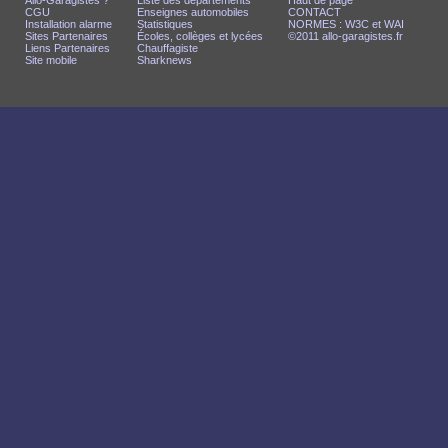
Allo-Garagistes ?
Liste des départements
Haut de page
CGU
Enseignes automobiles
CONTACT
Installation alarme
Statistiques
NORMES : W3C et WAI
Sites Partenaires
Écoles, collèges et lycées
©2011 allo-garagistes.fr
Liens Partenaires
Chauffagiste
Site mobile
Sharknews