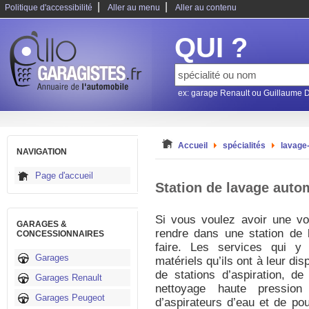
|
|
Politique d'accessibilité
Aller au menu
Aller au contenu
QUI ?
ex: garage Renault ou Guillaume 
Accueil
spécialités
lavage
NAVIGATION
Page d'accueil
Station de lavage auto
Si vous voulez avoir une voi
GARAGES &
rendre dans une station de l
CONCESSIONNAIRES
faire. Les services qui y
Garages
matériels qu’ils ont à leur di
de stations d’aspiration, d
Garages Renault
nettoyage haute pressio
Garages Peugeot
d’aspirateurs d’eau et de pou