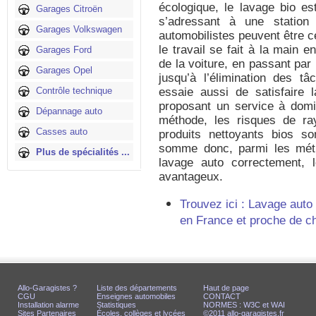
écologique, le lavage bio es
Garages Citroën
s’adressant à une station
Garages Volkswagen
automobilistes peuvent être ce
le travail se fait à la main
Garages Ford
de la voiture, en passant par 
Garages Opel
jusqu’à l’élimination des tâ
Contrôle technique
essaie aussi de satisfaire l
proposant un service à domic
Dépannage auto
méthode, les risques de ra
Casses auto
produits nettoyants bios so
somme donc, parmi les méth
Plus de spécialités ...
lavage auto correctement, l
avantageux.
Trouvez ici : Lavage auto 
en France et proche de c
Allo-Garagistes ?
Liste des départements
Haut de page
CGU
Enseignes automobiles
CONTACT
Installation alarme
Statistiques
NORMES : W3C et WAI
Sites Partenaires
Écoles, collèges et lycées
©2011 allo-garagistes.fr