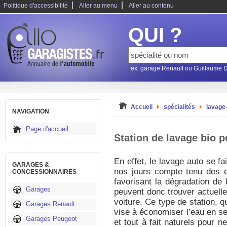
|
|
Politique d'accessibilité
Aller au menu
Aller au contenu
QUI ?
ex: garage Renault ou Guillaume 
Accueil
spécialités
lavage
NAVIGATION
Page d'accueil
Station de lavage bio p
En effet, le lavage auto se f
GARAGES &
nos jours compte tenu des ef
CONCESSIONNAIRES
favorisant la dégradation de 
Garages
peuvent donc trouver actuelle
voiture. Ce type de station, 
Garages Renault
vise à économiser l’eau en se
Garages Peugeot
et tout à fait naturels pour ne