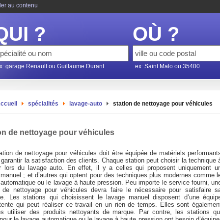
ler au contenu
QUI ?
OÙ ?
x: garage Renault ou Guillaume Durant
ex: Saint Malo ou 35400
ccueil
spécialités
lavage-auto
station de nettoyage pour véhicules
on de nettoyage pour véhicules
ation de nettoyage pour véhicules doit être équipée de matériels performant
 garantir la satisfaction des clients. Chaque station peut choisir la technique 
r lors du lavage auto. En effet, il y a celles qui proposent uniquement u
 manuel ; et d’autres qui optent pour des techniques plus modernes comme l
automatique ou le lavage à haute pression. Peu importe le service fourni, un
n de nettoyage pour véhicules devra faire le nécessaire pour satisfaire s
èle. Les stations qui choisissent le lavage manuel disposent d’une équip
ente qui peut réaliser ce travail en un rien de temps. Elles sont égalemen
s utiliser des produits nettoyants de marque. Par contre, les stations qu
pour le lavage automatique ou le lavage à haute pression ont besoin d’équipe