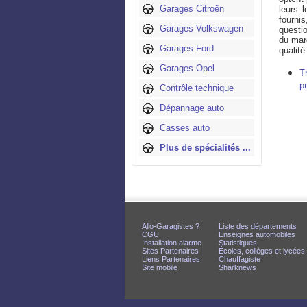
Garages Citroën
leurs 
fourni
Garages Volkswagen
questio
du marc
Garages Ford
qualité
Garages Opel
T
p
Contrôle technique
Dépannage auto
Casses auto
Plus de spécialités ...
Allo-Garagistes ?
Liste des départements
CGU
Enseignes automobiles
Installation alarme
Statistiques
Sites Partenaires
Écoles, collèges et lycées
Liens Partenaires
Chauffagiste
Site mobile
Sharknews