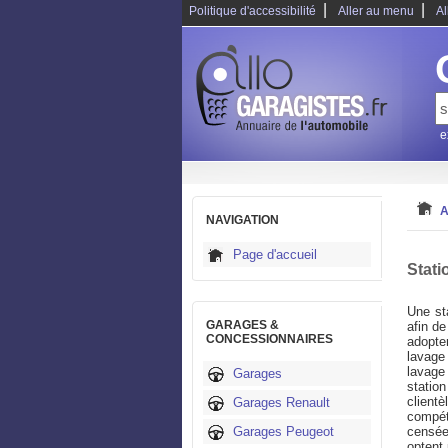
|
|
Politique d'accessibilité
Aller au menu
Al
e
A
NAVIGATION
Page d'accueil
Stati
Une st
GARAGES &
afin de
CONCESSIONNAIRES
adopte
lavage
lavage 
Garages
statio
client
Garages Renault
compét
Garages Peugeot
censée
optent 