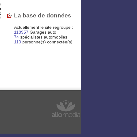
s
a
t
La base de données
t
Actuellement le site regroupe :
118957
Garages auto
74
spécialistes automobiles
110
personne(s) connectée(s)