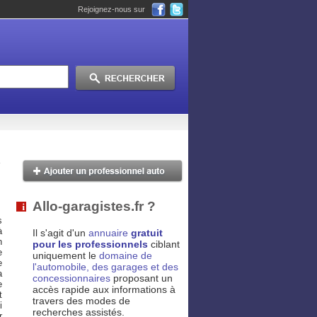
Rejoignez-nous sur
Allo-garagistes.fr ?
s
à
Il s'agit d'un
annuaire
gratuit
n
pour les professionnels
ciblant
e
uniquement le
domaine de
e
l'automobile, des garages et des
a
concessionnaires
proposant un
e
accès rapide aux informations à
t
travers des modes de
i
recherches assistés.
r