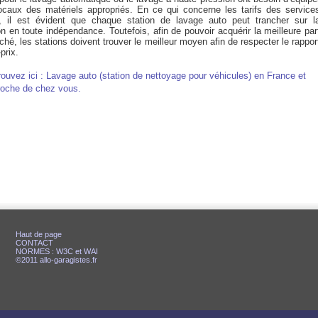
locaux des matériels appropriés. En ce qui concerne les tarifs des service
s, il est évident que chaque station de lavage auto peut trancher sur l
n en toute indépendance. Toutefois, afin de pouvoir acquérir la meilleure par
hé, les stations doivent trouver le meilleur moyen afin de respecter le rappor
-prix.
rouvez ici : Lavage auto (station de nettoyage pour véhicules) en France et
roche de chez vous.
Haut de page
CONTACT
NORMES : W3C et WAI
©2011 allo-garagistes.fr