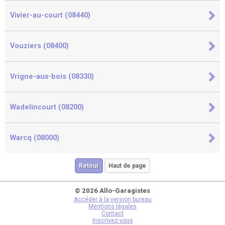
Vivier-au-court (08440)
Vouziers (08400)
Vrigne-aux-bois (08330)
Wadelincourt (08200)
Warcq (08000)
Retour
Haut de page
© 2026 Allo-Garagistes
Accéder à la version bureau
Mentions légales
Contact
Inscrivez-vous