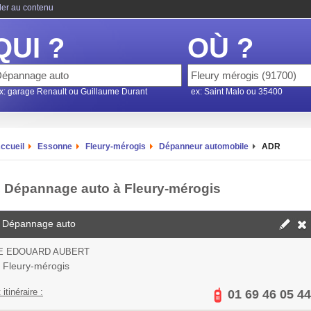
ler au contenu
QUI ?
OÙ ?
x: garage Renault ou Guillaume Durant
ex: Saint Malo ou 35400
ccueil
Essonne
Fleury-mérogis
Dépanneur automobile
ADR
 Dépannage auto à Fleury-mérogis
 Dépannage auto
UE EDOUARD AUBERT
 Fleury-mérogis
 itinéraire :
01 69 46 05 44