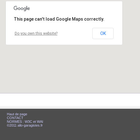
This page can't load Google Maps correctly.
This page can't load Google Maps correctly.
OK
OK
Do you own this website?
Do you own this website?
Haut de page
CONTACT
NORMES : W3C et WAI
©2011 allo-garagistes.fr