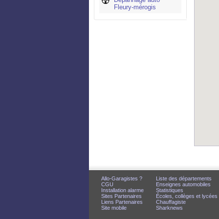
Fleury-mérogis
Allo-Garagistes ?
Liste des départements
CGU
Enseignes automobiles
Installation alarme
Statistiques
Sites Partenaires
Écoles, collèges et lycées
Liens Partenaires
Chauffagiste
Site mobile
Sharknews