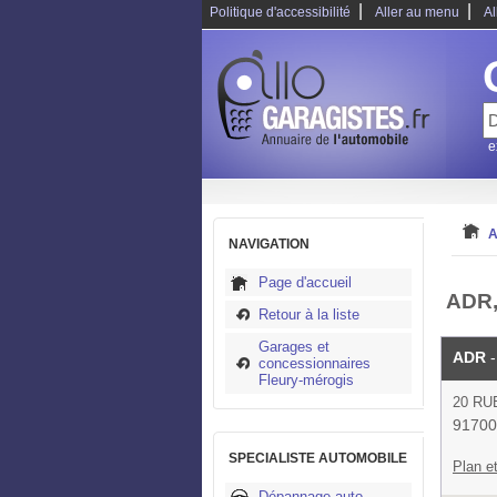
|
|
Politique d'accessibilité
Aller au menu
Al
e
A
NAVIGATION
Page d'accueil
ADR,
Retour à la liste
Garages et
ADR
-
concessionnaires
Fleury-mérogis
20 R
91700
SPECIALISTE AUTOMOBILE
Plan et
Dépannage auto