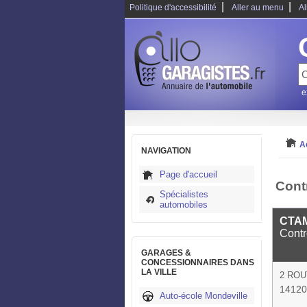
|
|
Politique d'accessibilité
Aller au menu
Al
e
A
NAVIGATION
Page d'accueil
Cont
Spécialistes
automobiles
CTAM
Contr
GARAGES &
CONCESSIONNAIRES DANS
LA VILLE
2 ROU
14120
Auto-école Mondeville