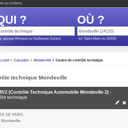
ler au contenu
QUI ?
OÙ ?
x: garage Renault ou Guillaume Durant
ex: Saint Malo ou 35400
ccueil
Calvados
Mondeville
Centre de contrôle technique
rôle technique Mondeville
V2 (Contrôle Technique Automobile Mondeville 2)
-
ôle technique
TE DE PARIS
 Mondeville