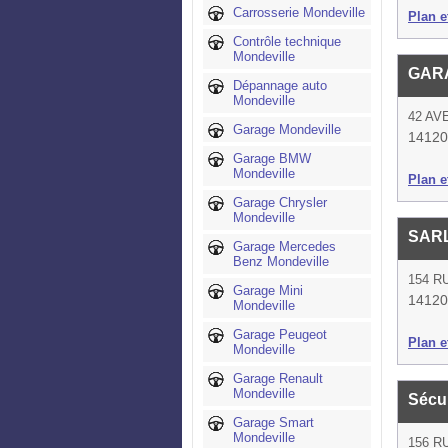
Carrosserie Mondeville
Plan et
Contrôle technique
Mondeville
GAR
Dépannage auto
Mondeville
42 AV
Garage Mondeville
14120
Garage BMW
Mondeville
Plan et
Garage Chrysler
Mondeville
SARL
Garage Mercedes
Benz Mondeville
154 R
Garage Mini
14120
Mondeville
Garage Peugeot
Plan et
Mondeville
Garage Renault
Mondeville
Sécur
Garage Smart
Mondeville
156 R