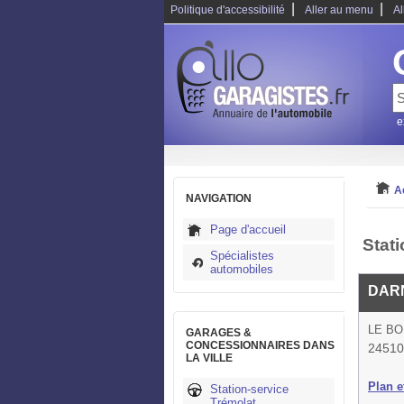
|
|
Politique d'accessibilité
Aller au menu
Al
e
A
NAVIGATION
Page d'accueil
Stat
Spécialistes
automobiles
DARN
LE B
GARAGES &
CONCESSIONNAIRES DANS
24510
LA VILLE
Plan et
Station-service
Trémolat