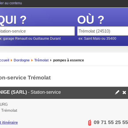
ler au contenu
QUI ?
OÙ ?
x: garage Renault ou Guillaume Durant
ex: Saint Malo ou 35400
ccueil
Dordogne
Trémolat
pompes à essence
ion-service Trémolat
IGE (SARL)
- Station-service
OURG
 Trémolat
09 71 55 25 55
 itinéraire