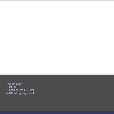
Haut de page
CONTACT
NORMES : W3C et WAI
©2011 allo-garagistes.fr