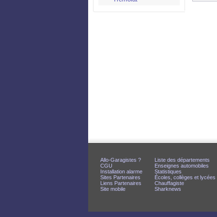
Allo-Garagistes ?
Liste des départements
CGU
Enseignes automobiles
Installation alarme
Statistiques
Sites Partenaires
Écoles, collèges et lycées
Liens Partenaires
Chauffagiste
Site mobile
Sharknews