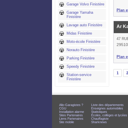
Garage Volvo Finistère
Plan et
Garage Yamaha
Finistère
Lavage auto Finistère
Ar K
Midas Finistère
47 RU
Moto-école Finistère
29510
Norauto Finistère
Plan et
Parking Finistère
Speedy Finistère
1
Station-service
Finistère
Allo-Garagistes ?
Liste des départements
CGU
Enseignes automobiles
Installation alarme
Statistiques
Sites Partenaires
Écoles, collèges et lycées
Liens Partenaires
Chauffagiste
Site mobile
Sharknews