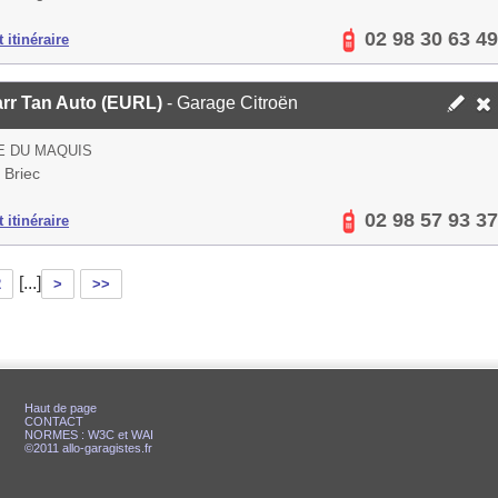
02 98 30 63 49
 itinéraire
arr Tan Auto (EURL)
- Garage Citroën
E DU MAQUIS
 Briec
02 98 57 93 37
 itinéraire
[...]
2
>
>>
Haut de page
CONTACT
NORMES : W3C et WAI
©2011 allo-garagistes.fr