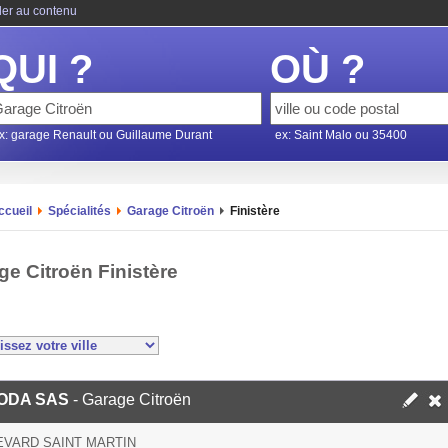
ler au contenu
QUI ?
OÙ ?
x: garage Renault ou Guillaume Durant
ex: Saint Malo ou 35400
ccueil
Spécialités
Garage Citroën
Finistère
ge Citroën Finistère
ODA SAS
- Garage Citroën
VARD SAINT MARTIN