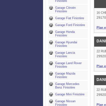
Finistère
Garage Citroën
Finistère
16 CH
29170
Garage Fiat Finistère
Garage Ford Finistère
Plan et
Garage Honda
Finistère
DANI
Garage Hyundai
Finistère
22 RU
Garage Lancia
29920
Finistère
Garage Land Rover
Plan et
Finistère
Garage Mazda
Finistère
DANI
Garage Mercedes
Benz Finistère
22 RU
Garage Mini Finistère
29920
Garage Nissan
Finistère
Plan et