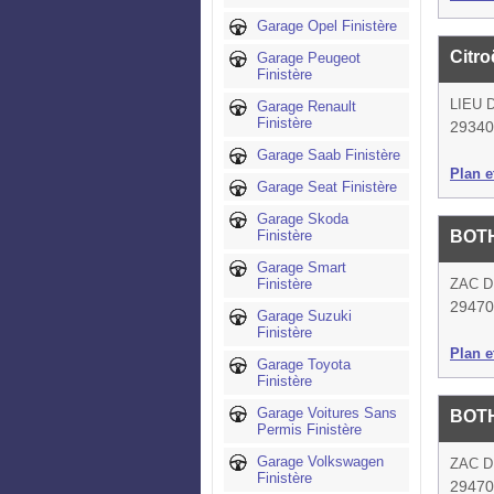
Garage Opel Finistère
Citr
Garage Peugeot
Finistère
LIEU 
Garage Renault
Finistère
29340
Garage Saab Finistère
Plan et
Garage Seat Finistère
Garage Skoda
Finistère
BOT
Garage Smart
Finistère
ZAC D
29470
Garage Suzuki
Finistère
Plan et
Garage Toyota
Finistère
Garage Voitures Sans
BOT
Permis Finistère
Garage Volkswagen
ZAC D
Finistère
29470