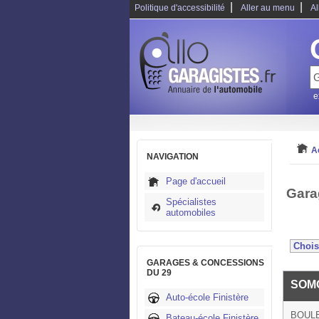
|
|
Politique d'accessibilité
Aller au menu
Al
e
A
NAVIGATION
Page d'accueil
Gara
Spécialistes
automobiles
GARAGES & CONCESSIONS
DU 29
SOM
Auto-école Finistère
BOULE
Bateau-école Finistère