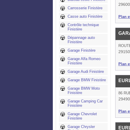
29600
Carrosserie Finistère
Casse auto Finistère
Plan et
Contrôle technique
Finistère
GAR
Dépannage auto
Finistère
ROUT
Garage Finistère
29150
Garage Alfa Romeo
Finistère
Plan et
Garage Audi Finistère
Garage BMW Finistère
EUR
Garage BMW Moto
Finistère
86 RU
29490
Garage Camping Car
Finistère
Plan et
Garage Chevrolet
Finistère
Garage Chrysler
EUR