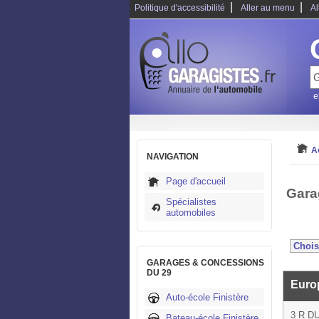
|
|
Politique d'accessibilité
Aller au menu
Al
e
A
NAVIGATION
Page d'accueil
Gara
Spécialistes
automobiles
GARAGES & CONCESSIONS
DU 29
Euro
Auto-école Finistère
3 R D
Bateau-école Finistère