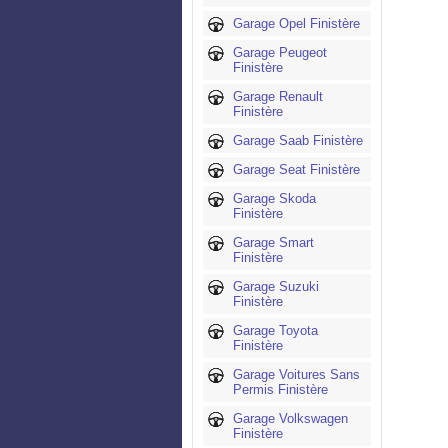
Garage Opel Finistère
Garage Peugeot
Finistère
Garage Renault
Finistère
Garage Saab Finistère
Garage Seat Finistère
Garage Skoda
Finistère
Garage Smart
Finistère
Garage Suzuki
Finistère
Garage Toyota
Finistère
Garage Voitures Sans
Permis Finistère
Garage Volkswagen
Finistère