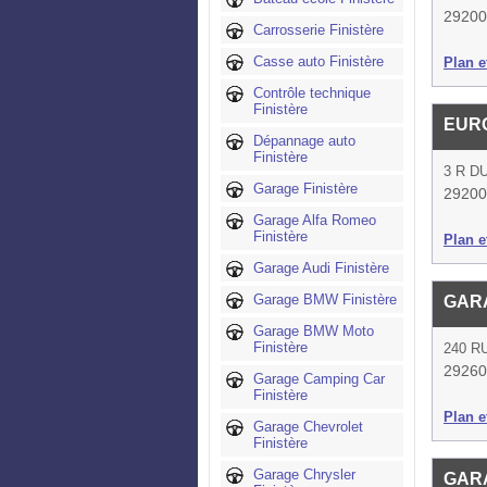
29200
Carrosserie Finistère
Casse auto Finistère
Plan et
Contrôle technique
Finistère
EURO
Dépannage auto
Finistère
3 R D
Garage Finistère
29200
Garage Alfa Romeo
Finistère
Plan et
Garage Audi Finistère
Garage BMW Finistère
GAR
Garage BMW Moto
Finistère
240 R
29260
Garage Camping Car
Finistère
Plan et
Garage Chevrolet
Finistère
Garage Chrysler
GAR