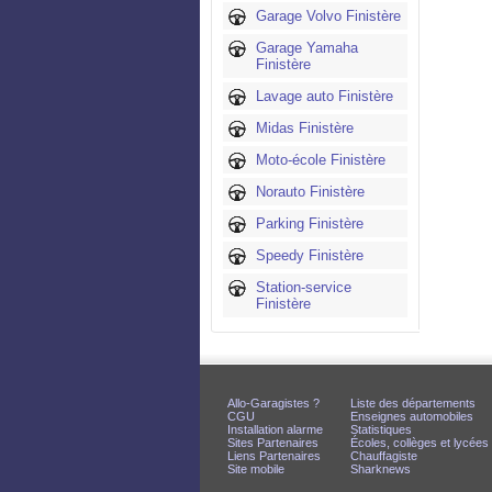
Garage Volvo Finistère
Garage Yamaha
Finistère
Lavage auto Finistère
Midas Finistère
Moto-école Finistère
Norauto Finistère
Parking Finistère
Speedy Finistère
Station-service
Finistère
Allo-Garagistes ?
Liste des départements
CGU
Enseignes automobiles
Installation alarme
Statistiques
Sites Partenaires
Écoles, collèges et lycées
Liens Partenaires
Chauffagiste
Site mobile
Sharknews