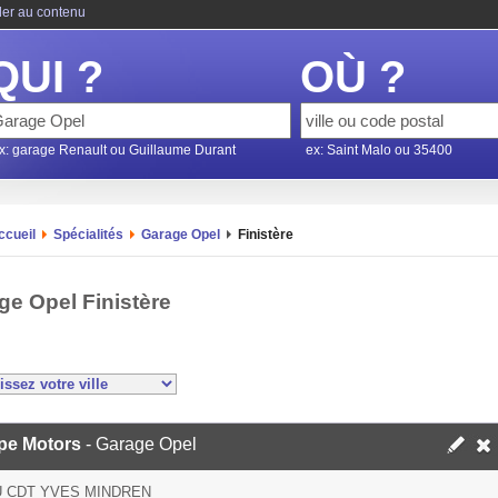
ler au contenu
QUI ?
OÙ ?
x: garage Renault ou Guillaume Durant
ex: Saint Malo ou 35400
ccueil
Spécialités
Garage Opel
Finistère
ge Opel Finistère
pe Motors
- Garage Opel
U CDT YVES MINDREN