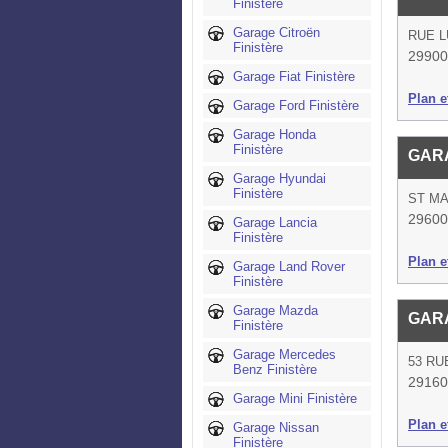
Finistère
Garage Citroën
RUE L
Finistère
29900
Garage Fiat Finistère
Plan et
Garage Ford Finistère
Garage Honda
Finistère
GARA
Garage Hyundai
Finistère
ST MA
29600
Garage Lancia
Finistère
Plan et
Garage Land Rover
Finistère
Garage Mazda
GAR
Finistère
Garage Mercedes
53 RU
Benz Finistère
29160
Garage Mini Finistère
Plan et
Garage Nissan
Finistère