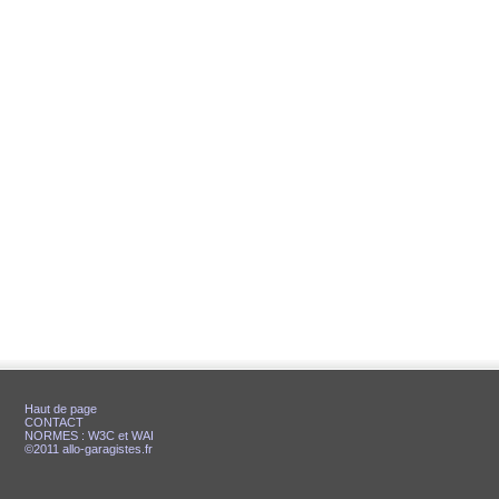
Haut de page
CONTACT
NORMES : W3C et WAI
©2011 allo-garagistes.fr