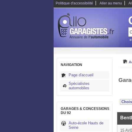
|
|
Politique d'accessibilité
Aller au menu
Al
e
A
NAVIGATION
Page d'accueil
Gara
Spécialistes
automobiles
GARAGES & CONCESSIONS
DU 92
Bent
Auto-école Hauts de
Seine
15 AV