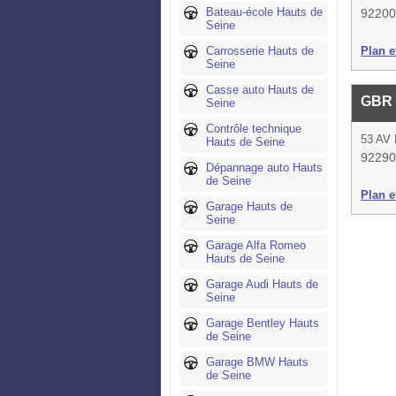
Bateau-école Hauts de
92200 
Seine
Carrosserie Hauts de
Plan et
Seine
Casse auto Hauts de
GBR
Seine
Contrôle technique
53 AV
Hauts de Seine
92290
Dépannage auto Hauts
de Seine
Plan et
Garage Hauts de
Seine
Garage Alfa Romeo
Hauts de Seine
Garage Audi Hauts de
Seine
Garage Bentley Hauts
de Seine
Garage BMW Hauts
de Seine