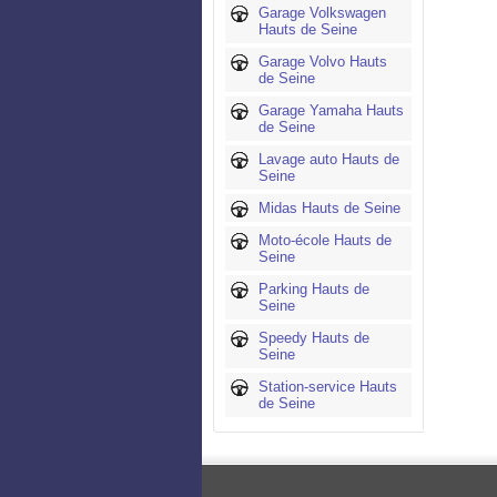
Garage Volkswagen
Hauts de Seine
Garage Volvo Hauts
de Seine
Garage Yamaha Hauts
de Seine
Lavage auto Hauts de
Seine
Midas Hauts de Seine
Moto-école Hauts de
Seine
Parking Hauts de
Seine
Speedy Hauts de
Seine
Station-service Hauts
de Seine