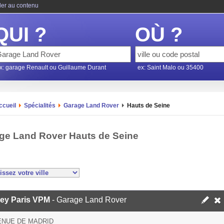
ler au contenu
QUI ?
OÙ ?
x: garage Renault ou Guillaume Durant
ex: Saint Malo ou 35400
ccueil
Spécialités
Garage Land Rover
Hauts de Seine
ge Land Rover Hauts de Seine
ley Paris VPM
- Garage Land Rover
ENUE DE MADRID