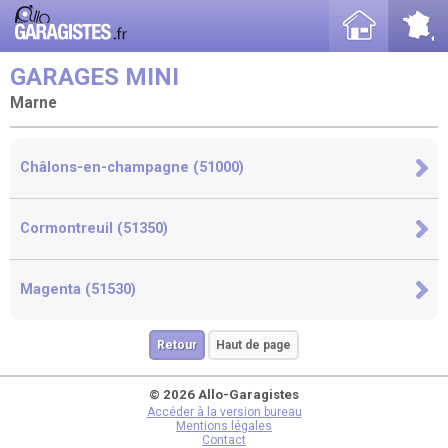
GARAGES MINI
Marne
Châlons-en-champagne (51000)
Cormontreuil (51350)
Magenta (51530)
Retour
Haut de page
© 2026 Allo-Garagistes
Accéder à la version bureau
Mentions légales
Contact