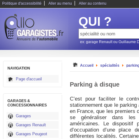
|
|
Politique d'accessibilité
Aller au menu
Aller au contenu
QUI ?
ex: garage Renault ou Guillaume 
Accueil
spécialités
parkin
NAVIGATION
Page d'accueil
Parking à disque
C’est pour faciliter le cont
GARAGES &
stationnement que le parking 
CONCESSIONNAIRES
en France, que les premiers di
Garages
se généraliser dans les 
américaines. Le dispositif
Garages Renault
d’occupation d’une place d
Garages Peugeot
différentes localités. Certai