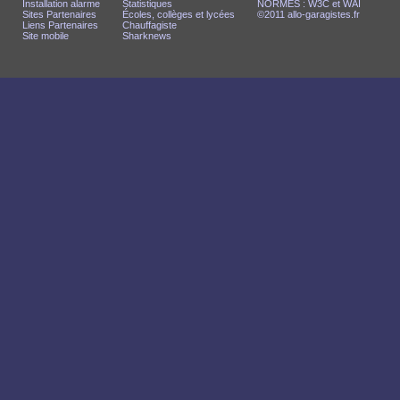
Installation alarme
Statistiques
NORMES : W3C et WAI
Sites Partenaires
Écoles, collèges et lycées
©2011 allo-garagistes.fr
Liens Partenaires
Chauffagiste
Site mobile
Sharknews