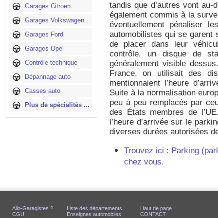
tandis que d’autres vont au-d
Garages Citroën
également commis à la survei
Garages Volkswagen
éventuellement pénaliser les
automobilistes qui se garent 
Garages Ford
de placer dans leur véhic
Garages Opel
contrôle, un disque de sta
Contrôle technique
généralement visible dessus.
France, on utilisait des d
Dépannage auto
mentionnaient l’heure d’arriv
Casses auto
Suite à la normalisation euro
peu à peu remplacés par ce
Plus de spécialités ...
des États membres de l’UE
l’heure d’arrivée sur le parkin
diverses durées autorisées d
Trouvez ici : Parking (pa
chez vous.
Allo-Garagistes ?
Liste des départements
Haut de page
CGU
Enseignes automobiles
CONTACT