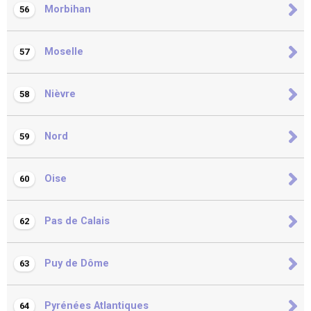
Morbihan
56
Moselle
57
Nièvre
58
Nord
59
Oise
60
Pas de Calais
62
Puy de Dôme
63
Pyrénées Atlantiques
64