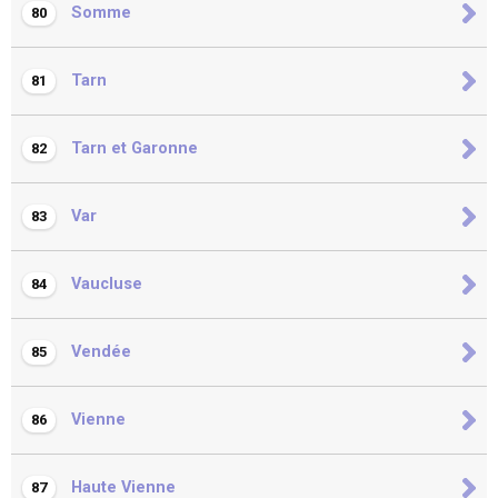
Somme
80
Tarn
81
Tarn et Garonne
82
Var
83
Vaucluse
84
Vendée
85
Vienne
86
Haute Vienne
87