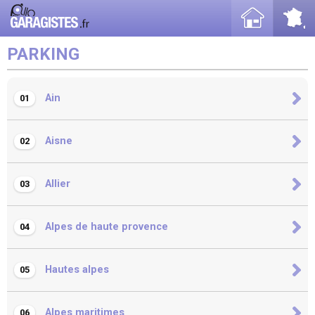
PARKING
Ain
01
Aisne
02
Allier
03
Alpes de haute provence
04
Hautes alpes
05
Alpes maritimes
06