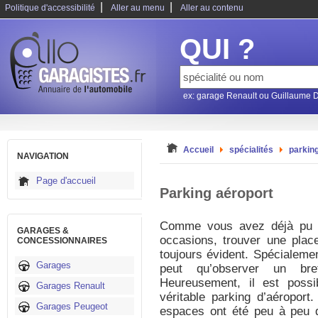
|
|
Politique d'accessibilité
Aller au menu
Aller au contenu
QUI ?
ex: garage Renault ou Guillaume 
Accueil
spécialités
parkin
NAVIGATION
Page d'accueil
Parking aéroport
Comme vous avez déjà pu s
GARAGES &
occasions, trouver une place
CONCESSIONNAIRES
toujours évident. Spécialeme
Garages
peut qu’observer un bre
Heureusement, il est poss
Garages Renault
véritable parking d’aéropor
Garages Peugeot
espaces ont été peu à peu d