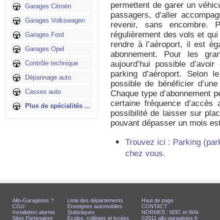
permettent de garer un véhic
Garages Citroën
passagers, d’aller accompag
Garages Volkswagen
revenir, sans encombre. 
régulièrement des vols et qui
Garages Ford
rendre à l’aéroport, il est é
Garages Opel
abonnement. Pour les gran
Contrôle technique
aujourd’hui possible d’avoi
parking d’aéroport. Selon le
Dépannage auto
possible de bénéficier d’une
Casses auto
Chaque type d’abonnement pe
certaine fréquence d’accès 
Plus de spécialités ...
possibilité de laisser sur pl
pouvant dépasser un mois est
Trouvez ici : Parking (pa
chez vous.
Allo-Garagistes ?
Liste des départements
Haut de page
CGU
Enseignes automobiles
CONTACT
Installation alarme
Statistiques
NORMES : W3C et WAI
Sites Partenaires
Écoles, collèges et lycées
©2011 allo-garagistes.fr