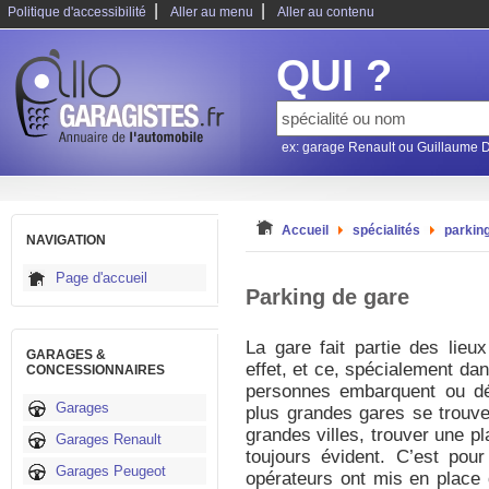
|
|
Politique d'accessibilité
Aller au menu
Aller au contenu
QUI ?
ex: garage Renault ou Guillaume 
Accueil
spécialités
parkin
NAVIGATION
Page d'accueil
Parking de gare
La gare fait partie des lieux
GARAGES &
effet, et ce, spécialement da
CONCESSIONNAIRES
personnes embarquent ou d
Garages
plus grandes gares se trouv
grandes villes, trouver une p
Garages Renault
toujours évident. C’est pour
Garages Peugeot
opérateurs ont mis en place 