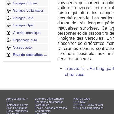
voyageurs qui partent réguliè
Garages Citroën
voiture trouveront cette sol
Garages Volkswagen
raison qui attire les usage
sécurité garantie. Les particu
Garages Ford
durant de très longues péri
Garages Opel
mauvaises surprises. Ce ty
Contrôle technique
personnel et de dispositifs d
l’intégrité des véhicules. En
Dépannage auto
s’abonner de différentes man
Casses auto
Différentes options sont aus
librement possible aux ins
Plus de spécialités ...
services annexes.
Trouvez ici : Parking (pa
chez vous.
Allo-Garagistes ?
Liste des départements
Haut de page
CGU
Enseignes automobiles
CONTACT
Installation alarme
Statistiques
NORMES : W3C et WAI
Sites Partenaires
Écoles, collèges et lycées
©2011 allo-garagistes.fr
Liens Partenaires
Chauffagiste