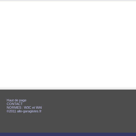
Haut de page
CONTACT
NORMES : W3C et WAI
©2011 allo-garagistes.fr