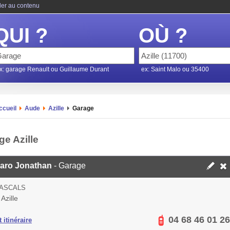
ler au contenu
QUI ?
OÙ ?
x: garage Renault ou Guillaume Durant
ex: Saint Malo ou 35400
ccueil
Aude
Azille
Garage
ge Azille
aro Jonathan
- Garage
CASCALS
Azille
04 68 46 01 26
 itinéraire