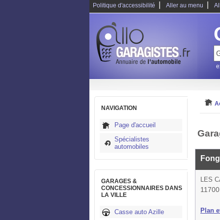
|
|
Politique d'accessibilité
Aller au menu
Al
e
A
NAVIGATION
Page d'accueil
Gara
Spécialistes
automobiles
Fong
LES 
GARAGES &
CONCESSIONNAIRES DANS
11700 
LA VILLE
Plan et
Casse auto Azille