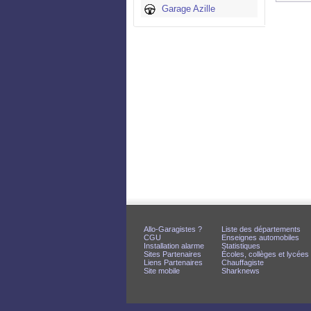
Garage Azille
Allo-Garagistes ?
Liste des départements
CGU
Enseignes automobiles
Installation alarme
Statistiques
Sites Partenaires
Écoles, collèges et lycées
Liens Partenaires
Chauffagiste
Site mobile
Sharknews