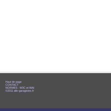
Haut de page
CONTACT
NORMES : W3C et WAI
©2011 allo-garagistes.fr