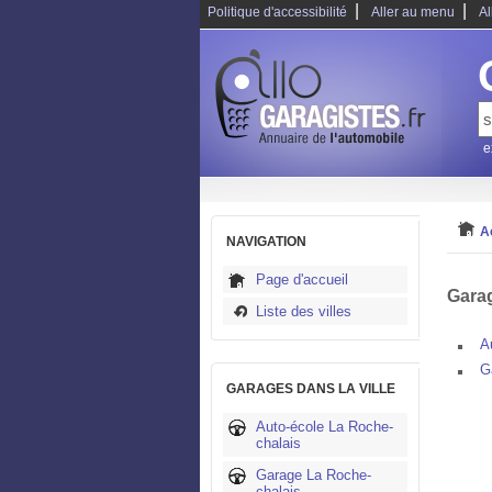
|
|
Politique d'accessibilité
Aller au menu
Al
e
A
NAVIGATION
Page d'accueil
Garag
Liste des villes
A
G
GARAGES DANS LA VILLE
Auto-école La Roche-
chalais
Garage La Roche-
chalais