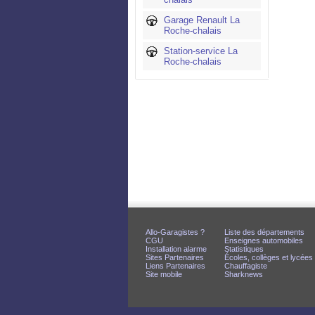
Garage Renault La
Roche-chalais
Station-service La
Roche-chalais
Allo-Garagistes ?
Liste des départements
CGU
Enseignes automobiles
Installation alarme
Statistiques
Sites Partenaires
Écoles, collèges et lycées
Liens Partenaires
Chauffagiste
Site mobile
Sharknews