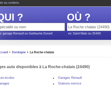
ler au contenu
QUI ?
OÙ ?
x: garage Renault ou Guillaume Durant
ex: Saint Malo ou 35400
ccueil
Dordogne
La Roche-chalais
es auto disponibles à La Roche-chalais (24490)
uto-écoles
Garages Renault
arages
Stations-service