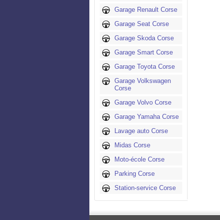
Garage Renault Corse
Garage Seat Corse
Garage Skoda Corse
Garage Smart Corse
Garage Toyota Corse
Garage Volkswagen
Corse
Garage Volvo Corse
Garage Yamaha Corse
Lavage auto Corse
Midas Corse
Moto-école Corse
Parking Corse
Station-service Corse