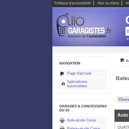
|
|
Politique d'accessibilité
Aller au menu
Al
e
A
NAVIGATION
Page d'accueil
Bate
Spécialistes
automobiles
GARAGES & CONCESSIONS
DU 20
Auto
Auto-école Corse
QUAT
Bateau-école Corse