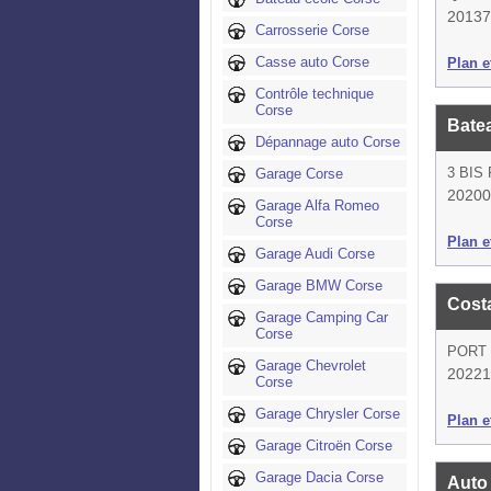
20137
Carrosserie Corse
Casse auto Corse
Plan et
Contrôle technique
Corse
Batea
Dépannage auto Corse
3 BIS
Garage Corse
20200
Garage Alfa Romeo
Corse
Plan et
Garage Audi Corse
Garage BMW Corse
Costa
Garage Camping Car
Corse
PORT
Garage Chevrolet
20221
Corse
Garage Chrysler Corse
Plan et
Garage Citroën Corse
Garage Dacia Corse
Auto 