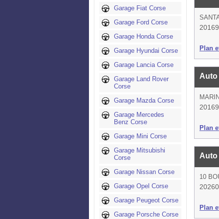
Garage Fiat Corse
SANT
Garage Ford Corse
20169
Garage Honda Corse
Plan et
Garage Hyundai Corse
Garage Lancia Corse
Auto 
Garage Land Rover
Corse
MARI
Garage Mazda Corse
20169
Garage Mercedes
Benz Corse
Plan et
Garage Mini Corse
Garage Mitsubishi
Auto
Corse
Garage Nissan Corse
10 BO
Garage Opel Corse
20260
Garage Peugeot Corse
Plan et
Garage Porsche Corse