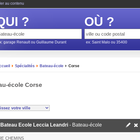
ler au contenu
QUI ?
OÙ ?
x: garage Renault ou Guillaume Durant
ex: Saint Malo ou 35400
ccueil
Spécialités
Bateau-école
Corse
au-école Corse
 Bateau Ecole Leccia Leandri
- Bateau-école
RE CHEMINS