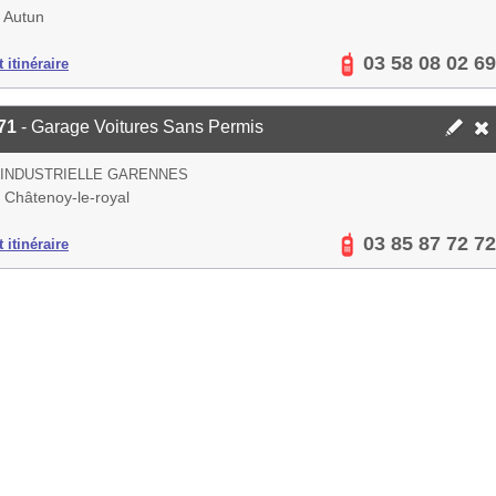
 Autun
03 58 08 02 69
 itinéraire
71
- Garage Voitures Sans Permis
 INDUSTRIELLE GARENNES
 Châtenoy-le-royal
03 85 87 72 72
 itinéraire