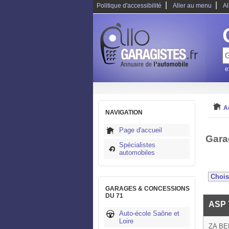
|
|
Politique d'accessibilité
Aller au menu
Al
e
A
NAVIGATION
Page d'accueil
Gara
Spécialistes
automobiles
GARAGES & CONCESSIONS
DU 71
ASP 
Auto-école Saône et
Loire
ZA BE