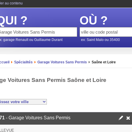
ler au contenu
QUI ?
OÙ ?
x: garage Renault ou Guillaume Durant
ex: Saint Malo ou 35400
ccueil
Spécialités
Garage Voitures Sans Permis
Saône et Loire
ge Voitures Sans Permis Saône et Loire
71
- Garage Voitures Sans Permis
LLEVUE