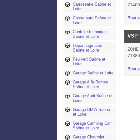
Carrosserie Saône et
71400
Loire
Casse auto Saône et
Plan et
Loire
Contrôle technique
VSP 
Saône et Loire
Dépannage auto
ZONE
Saône et Loire
71880
Feu vert Saône et
Loire
Plan et
Garage Saône et Loire
Garage Alfa Romeo
Saône et Loire
Garage Audi Saône et
Loire
Garage BMW Saône
et Loire
Garage Camping Car
Saône et Loire
Garage Chevrolet