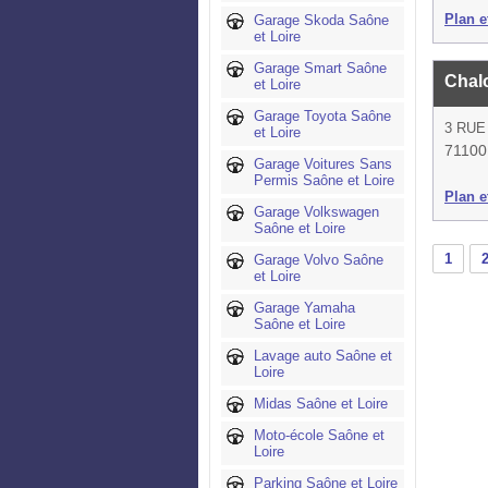
Plan et
Garage Skoda Saône
et Loire
Garage Smart Saône
Chal
et Loire
Garage Toyota Saône
3 RUE
et Loire
71100
Garage Voitures Sans
Permis Saône et Loire
Plan et
Garage Volkswagen
Saône et Loire
1
Garage Volvo Saône
et Loire
Garage Yamaha
Saône et Loire
Lavage auto Saône et
Loire
Midas Saône et Loire
Moto-école Saône et
Loire
Parking Saône et Loire