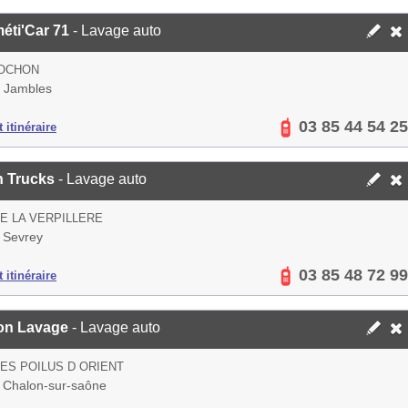
éti'Car 71
- Lavage auto
ROCHON
 Jambles
03 85 44 54 25
 itinéraire
n Trucks
- Lavage auto
E LA VERPILLERE
 Sevrey
03 85 48 72 99
 itinéraire
on Lavage
- Lavage auto
ES POILUS D ORIENT
 Chalon-sur-saône