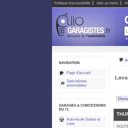
|
|
Politique d'accessibilité
Aller au menu
Al
e
A
NAVIGATION
Page d'accueil
Lava
Spécialistes
automobiles
GARAGES & CONCESSIONS
DU 71
THU
Auto-école Saône et
Loire
ROUTE