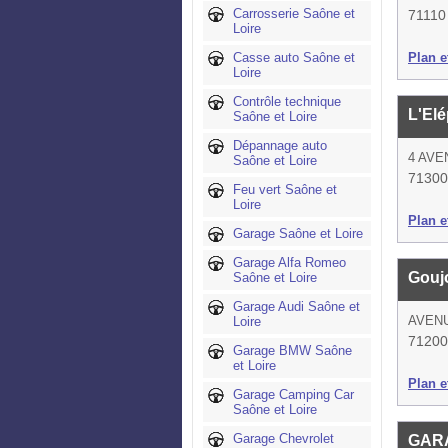
Carrosserie Saône et
71110
Loire
Casse auto Saône et
Plan et
Loire
Contrôle technique
L'El
Saône et Loire
Dépannage auto
4 AVE
Saône et Loire
71300
Feu vert Saône et
Loire
Plan et
Garage Saône et Loire
Garage Alfa Romeo
Goujo
Saône et Loire
Garage Audi Saône et
AVEN
Loire
71200
Garage BMW Saône
et Loire
Plan et
Garage Camping Car
Saône et Loire
Garage Chevrolet
GAR