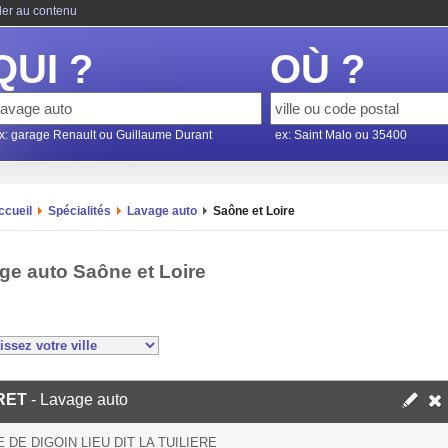
ler au contenu
QUI ?
OÙ ?
x: garage Renault ou Guillaume Durant
ex: Saint Malo ou 35400
ccueil
Spécialités
Lavage auto
Saône et Loire
ge auto Saône et Loire
RET
- Lavage auto
 DE DIGOIN LIEU DIT LA TUILIERE