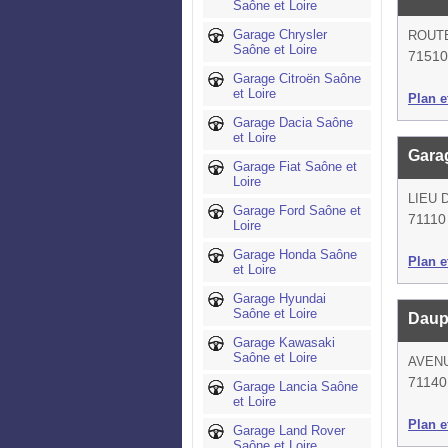
Saône et Loire
Garage Chrysler
ROUTE
Saône et Loire
71510
Garage Citroën Saône
et Loire
Plan et
Garage Dacia Saône
et Loire
Gara
Garage Fiat Saône et
Loire
LIEU 
Garage Ford Saône et
71110
Loire
Garage Honda Saône
Plan et
et Loire
Garage Hyundai
Saône et Loire
Daup
Garage Kawasaki
Saône et Loire
AVENU
71140
Garage Lancia Saône
et Loire
Plan et
Garage Land Rover
Saône et Loire