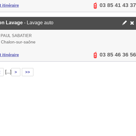
03 85 41 43 37
 itinéraire
on Lavage
- Lavage auto
 PAUL SABATIER
 Chalon-sur-saône
03 85 46 36 56
 itinéraire
[...]
2
>
>>