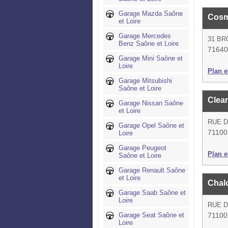
Garage Mazda Saône
Cosm
et Loire
Garage Mercedes
31 B
Benz Saône et Loire
71640
Garage Mini Saône et
Loire
Plan et
Garage Mitsubishi
Saône et Loire
Clea
Garage Nissan Saône
et Loire
RUE D
Garage Opel Saône et
71100
Loire
Garage Peugeot
Plan et
Saône et Loire
Garage Renault Saône
et Loire
Chal
Garage Saab Saône et
Loire
RUE D
Garage Seat Saône et
71100
Loire