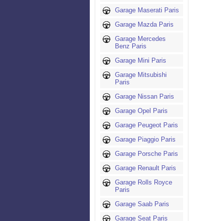
Garage Maserati Paris
Garage Mazda Paris
Garage Mercedes
Benz Paris
Garage Mini Paris
Garage Mitsubishi
Paris
Garage Nissan Paris
Garage Opel Paris
Garage Peugeot Paris
Garage Piaggio Paris
Garage Porsche Paris
Garage Renault Paris
Garage Rolls Royce
Paris
Garage Saab Paris
Garage Seat Paris