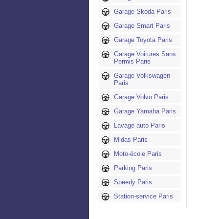
Garage Skoda Paris
Garage Smart Paris
Garage Toyota Paris
Garage Voitures Sans
Permis Paris
Garage Volkswagen
Paris
Garage Volvo Paris
Garage Yamaha Paris
Lavage auto Paris
Midas Paris
Moto-école Paris
Parking Paris
Speedy Paris
Station-service Paris