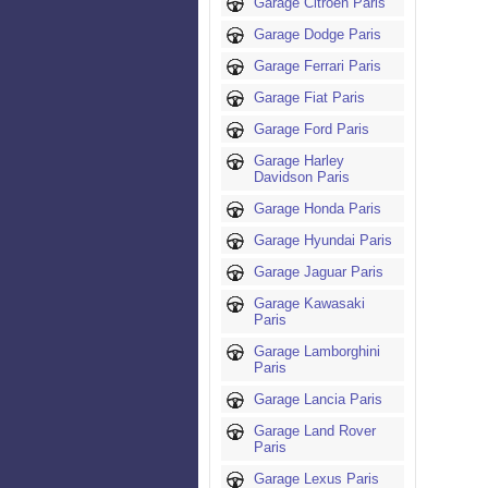
Garage Citroën Paris
Garage Dodge Paris
Garage Ferrari Paris
Garage Fiat Paris
Garage Ford Paris
Garage Harley
Davidson Paris
Garage Honda Paris
Garage Hyundai Paris
Garage Jaguar Paris
Garage Kawasaki
Paris
Garage Lamborghini
Paris
Garage Lancia Paris
Garage Land Rover
Paris
Garage Lexus Paris