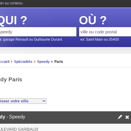
ler au contenu
QUI ?
OÙ ?
x: garage Renault ou Guillaume Durant
ex: Saint Malo ou 35400
ccueil
Spécialités
Speedy
Paris
dy Paris
dy
- Speedy
ULEVARD GARIBALDI