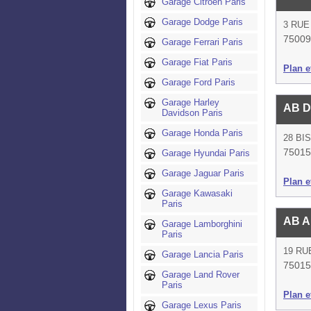
Garage Citroën Paris
Garage Dodge Paris
3 RU
75009
Garage Ferrari Paris
Garage Fiat Paris
Plan et
Garage Ford Paris
Garage Harley
AB 
Davidson Paris
Garage Honda Paris
28 BI
75015
Garage Hyundai Paris
Garage Jaguar Paris
Plan et
Garage Kawasaki
Paris
AB A
Garage Lamborghini
Paris
19 RU
Garage Lancia Paris
75015
Garage Land Rover
Paris
Plan et
Garage Lexus Paris