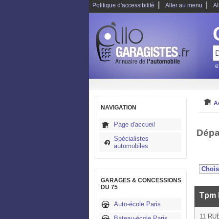
|
|
Politique d'accessibilité
Aller au menu
Al
e
A
NAVIGATION
Page d'accueil
Dépa
Spécialistes
automobiles
GARAGES & CONCESSIONS
DU 75
Tpm 
Auto-école Paris
11 RU
Bateau-école Paris