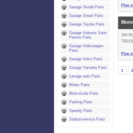
Plan et
Garage Skoda Paris
Garage Smart Paris
Monc
Garage Toyota Paris
Garage Voitures Sans
164 R
Permis Paris
75015
Garage Volkswagen
Paris
Plan et
Garage Volvo Paris
Garage Yamaha Paris
1
Lavage auto Paris
Midas Paris
Moto-école Paris
Parking Paris
Speedy Paris
Station-service Paris