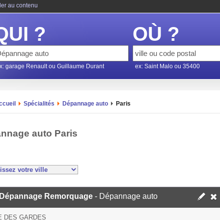
ler au contenu
QUI ?
OÙ ?
x: garage Renault ou Guillaume Durant
ex: Saint Malo ou 35400
ccueil
Spécialités
Dépannage auto
Paris
nnage auto Paris
Dépannage Remorquage
- Dépannage auto
E DES GARDES