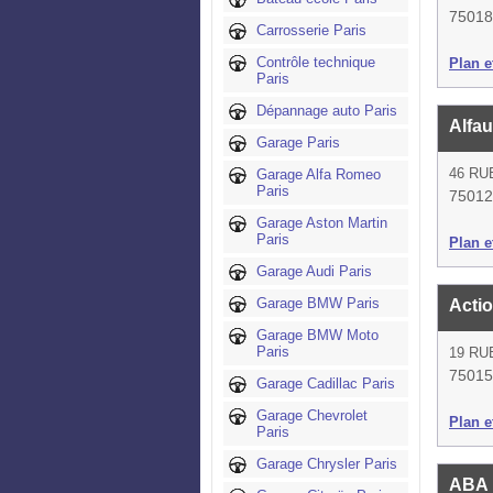
75018
Carrosserie Paris
Contrôle technique
Plan et
Paris
Dépannage auto Paris
Alfau
Garage Paris
46 RU
Garage Alfa Romeo
Paris
75012
Garage Aston Martin
Paris
Plan et
Garage Audi Paris
Garage BMW Paris
Acti
Garage BMW Moto
Paris
19 RU
75015
Garage Cadillac Paris
Garage Chevrolet
Plan et
Paris
Garage Chrysler Paris
ABA