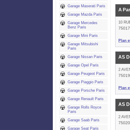
Garage Maserati Paris
A Pa
Garage Mazda Paris
10 RU
Garage Mercedes
Benz Paris
75017
Garage Mini Paris
Plan et
Garage Mitsubishi
Paris
Garage Nissan Paris
AS D
Garage Opel Paris
2 AVE
Garage Peugeot Paris
75019
Garage Piaggio Paris
Plan et
Garage Porsche Paris
Garage Renault Paris
AS D
Garage Rolls Royce
Paris
2 AVE
Garage Saab Paris
75020
Garage Seat Paris