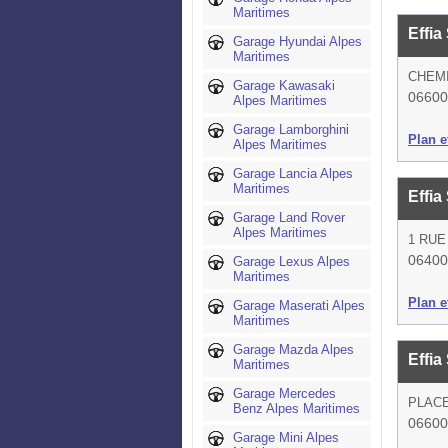
Maritimes
Effia
Garage Hyundai Alpes
Maritimes
CHEMI
Garage Kawasaki
06600
Alpes Maritimes
Garage Lamborghini
Plan et
Alpes Maritimes
Garage Lancia Alpes
Maritimes
Effia
Garage Land Rover
Alpes Maritimes
1 RUE
06400
Garage Lexus Alpes
Maritimes
Plan et
Garage Maserati Alpes
Maritimes
Garage Mazda Alpes
Effia
Maritimes
Garage Mercedes
PLACE
Benz Alpes Maritimes
06600
Garage Mini Alpes