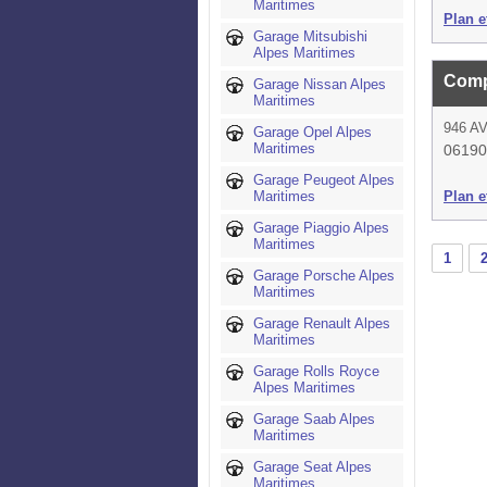
Maritimes
Plan et
Garage Mitsubishi
Alpes Maritimes
Comp
Garage Nissan Alpes
Maritimes
946 A
Garage Opel Alpes
Maritimes
06190
Garage Peugeot Alpes
Maritimes
Plan et
Garage Piaggio Alpes
Maritimes
1
Garage Porsche Alpes
Maritimes
Garage Renault Alpes
Maritimes
Garage Rolls Royce
Alpes Maritimes
Garage Saab Alpes
Maritimes
Garage Seat Alpes
Maritimes