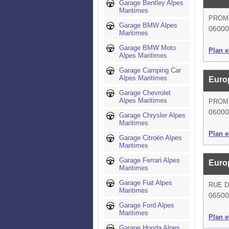
Garage Bentley Alpes
Maritimes
PROM
Garage BMW Alpes
06000
Maritimes
Garage BMW Moto
Plan et
Alpes Maritimes
Garage Camping Car
Alpes Maritimes
Euro
Garage Chevrolet
Alpes Maritimes
PROM
06000
Garage Chrysler Alpes
Maritimes
Plan et
Garage Citroën Alpes
Maritimes
Garage Ferrari Alpes
Euro
Maritimes
Garage Fiat Alpes
RUE D
Maritimes
06500
Garage Ford Alpes
Maritimes
Plan et
Garage Honda Alpes