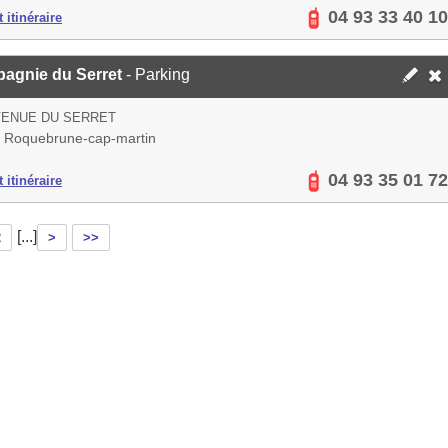
04 93 33 40 10
 itinéraire
agnie du Serret
- Parking
VENUE DU SERRET
 Roquebrune-cap-martin
04 93 35 01 72
 itinéraire
[...]
2
>
>>