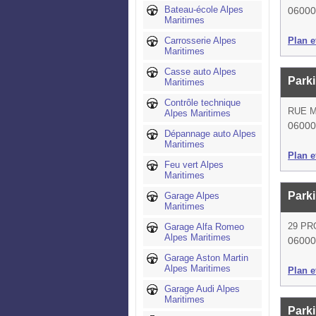
Bateau-école Alpes
06000
Maritimes
Carrosserie Alpes
Plan et
Maritimes
Casse auto Alpes
Parki
Maritimes
Contrôle technique
RUE 
Alpes Maritimes
06000
Dépannage auto Alpes
Maritimes
Plan et
Feu vert Alpes
Maritimes
Park
Garage Alpes
Maritimes
29 P
Garage Alfa Romeo
Alpes Maritimes
06000
Garage Aston Martin
Alpes Maritimes
Plan et
Garage Audi Alpes
Maritimes
Park