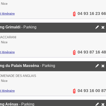
 Nice
04 93 16 23 66
 itinéraire
ng Grimaldi
- Parking
MACCARANI
 Nice
04 93 87 16 48
 itinéraire
ing du Palais Masséna
- Parking
ROMENADE DES ANGLAIS
 Nice
04 93 16 00 87
 itinéraire
ing Arénas
- Parking