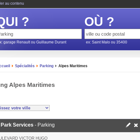
ler au contenu
QUI ?
OÙ ?
x: garage Renault ou Guillaume Durant
ex: Saint Malo ou 35400
ccueil
Spécialités
Parking
Alpes Maritimes
ing Alpes Maritimes
 Park Services
- Parking
ULEVARD VICTOR HUGO