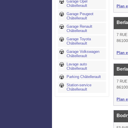
Garage Opel
Châtellerault
Plan et
Garage Peugeot
Châtellerault
Berl
Garage Renault
Châtellerault
7 RUE
Garage Toyota
86100 
Châtellerault
Garage Volkswagen
Plan et
Châtellerault
Lavage auto
Châtellerault
Berl
Parking Châtellerault
7 RUE
Station-service
86100 
Châtellerault
Plan et
Bodr
53 AV