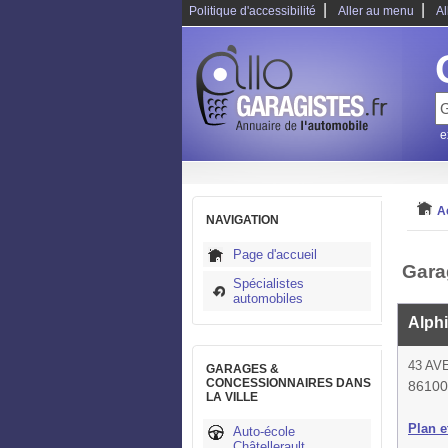
|
|
Politique d'accessibilité
Aller au menu
Al
e
A
NAVIGATION
Page d'accueil
Gara
Spécialistes
automobiles
Alph
43 AV
GARAGES &
CONCESSIONNAIRES DANS
86100 
LA VILLE
Plan et
Auto-école
Châtellerault