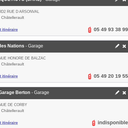
RD2 RUE D ARSONVAL
Châtellerault
05 49 93 38 99
 itinéraire
des Nations
- Garage
NUE HONORE DE BALZAC
Châtellerault
05 49 20 19 55
 itinéraire
 Garage Berton
- Garage
NUE DE CORBY
Châtellerault
indisponible
 itinéraire