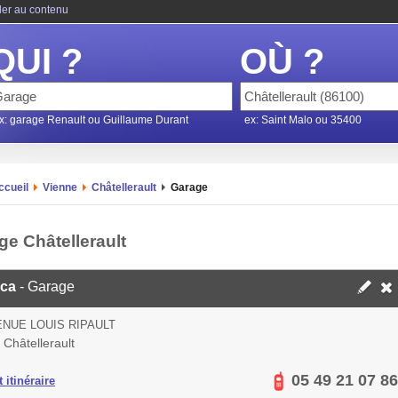
ler au contenu
QUI ?
OÙ ?
x: garage Renault ou Guillaume Durant
ex: Saint Malo ou 35400
ccueil
Vienne
Châtellerault
Garage
ge Châtellerault
ica
- Garage
ENUE LOUIS RIPAULT
Châtellerault
05 49 21 07 86
 itinéraire