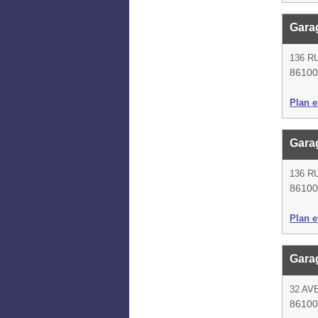
Gara
136 R
86100 
Plan et
Gara
136 R
86100 
Plan et
Gara
32 AV
86100 