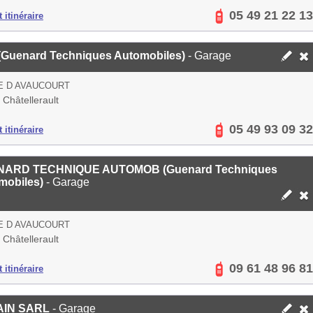
05 49 21 22 13
 itinéraire
(Guenard Techniques Automobiles)
- Garage
E D AVAUCOURT
Châtellerault
05 49 93 09 32
 itinéraire
ARD TECHNIQUE AUTOMOB (Guenard Techniques
mobiles)
- Garage
E D AVAUCOURT
Châtellerault
09 61 48 96 81
 itinéraire
AIN SARL
- Garage