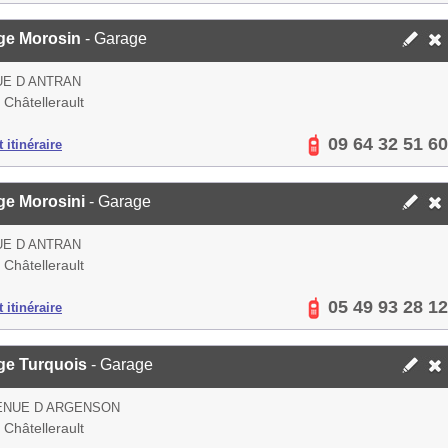
ge Morosin
- Garage
UE D ANTRAN
Châtellerault
09 64 32 51 60
 itinéraire
ge Morosini
- Garage
UE D ANTRAN
Châtellerault
05 49 93 28 12
 itinéraire
ge Turquois
- Garage
ENUE D ARGENSON
Châtellerault