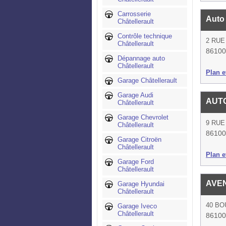
Carrosserie
Auto
Châtellerault
Contrôle technique
2 RUE
Châtellerault
86100 
Dépannage auto
Châtellerault
Plan et
Garage Châtellerault
Garage Audi
AUTO
Châtellerault
Garage Chevrolet
9 RUE
Châtellerault
86100 
Garage Citroën
Châtellerault
Plan et
Garage Ford
Châtellerault
AVEN
Garage Hyundai
Châtellerault
40 BO
Garage Iveco
Châtellerault
86100 