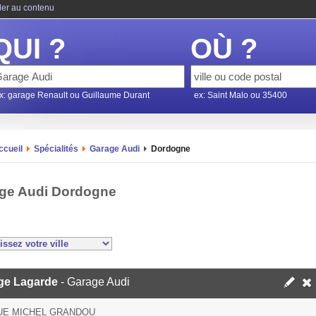
ler au contenu
QUI ?
OÙ ?
x: garage Renault ou Guillaume Durant
ex: Saint Malo ou 35400
ccueil
Spécialités
Garage Audi
Dordogne
ge Audi Dordogne
ge Lagarde
- Garage Audi
UE MICHEL GRANDOU