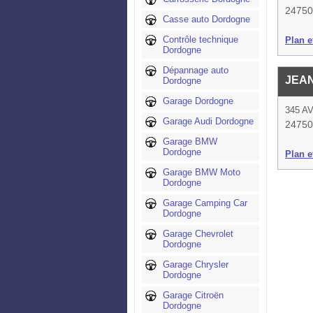
24750 
Casse auto Dordogne
Contrôle technique
Plan et
Dordogne
Dépannage auto
JEAN
Dordogne
Garage Dordogne
345 A
Garage Audi Dordogne
24750 
Garage BMW
Dordogne
Plan et
Garage BMW Moto
Dordogne
Garage Camping Car
Dordogne
Garage Chevrolet
Dordogne
Garage Chrysler
Dordogne
Garage Citroën
Dordogne