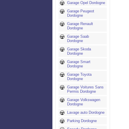
Garage Opel Dordogne
Garage Peugeot
Dordogne
Garage Renault
Dordogne
Garage Saab
Dordogne
Garage Skoda
Dordogne
Garage Smart
Dordogne
Garage Toyota
Dordogne
Garage Voitures Sans
Permis Dordogne
Garage Volkswagen
Dordogne
Lavage auto Dordogne
Parking Dordogne