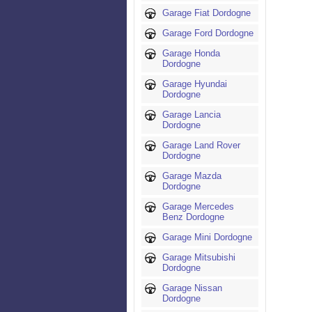
Garage Fiat Dordogne
Garage Ford Dordogne
Garage Honda
Dordogne
Garage Hyundai
Dordogne
Garage Lancia
Dordogne
Garage Land Rover
Dordogne
Garage Mazda
Dordogne
Garage Mercedes
Benz Dordogne
Garage Mini Dordogne
Garage Mitsubishi
Dordogne
Garage Nissan
Dordogne