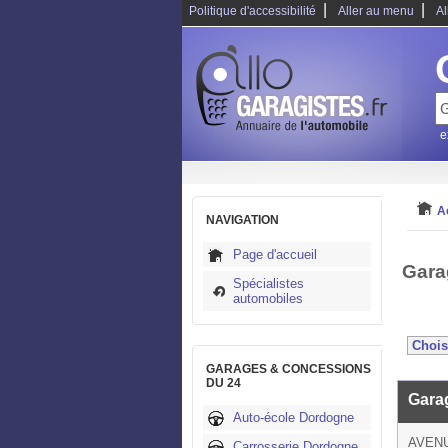
|
|
Politique d'accessibilité
Aller au menu
Al
e
A
NAVIGATION
Page d'accueil
Gara
Spécialistes
automobiles
GARAGES & CONCESSIONS
DU 24
Gara
Auto-école Dordogne
AVEN
Carrosserie Dordogne