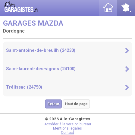
GARAGES MAZDA
Dordogne
Saint-antoine-de-breuilh (24230)
Saint-laurent-des-vignes (24100)
Trélissac (24750)
Retour
Haut de page
© 2026 Allo-Garagistes
Accéder à la version bureau
Mentions légales
Contact