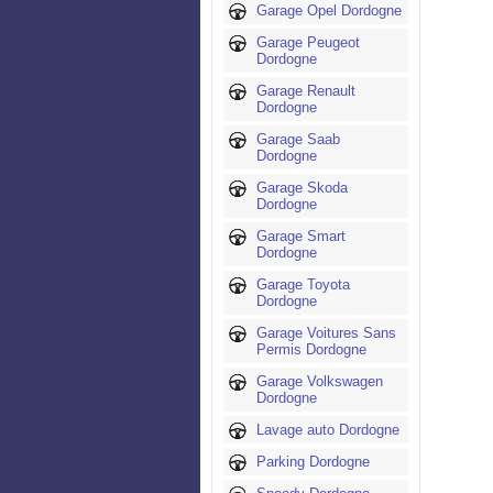
Garage Opel Dordogne
Garage Peugeot
Dordogne
Garage Renault
Dordogne
Garage Saab
Dordogne
Garage Skoda
Dordogne
Garage Smart
Dordogne
Garage Toyota
Dordogne
Garage Voitures Sans
Permis Dordogne
Garage Volkswagen
Dordogne
Lavage auto Dordogne
Parking Dordogne