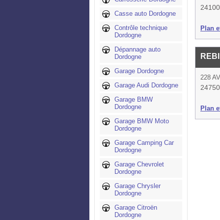
24100
Casse auto Dordogne
Contrôle technique
Plan et
Dordogne
Dépannage auto
REBI
Dordogne
Garage Dordogne
228 A
Garage Audi Dordogne
24750 
Garage BMW
Dordogne
Plan et
Garage BMW Moto
Dordogne
Garage Camping Car
Dordogne
Garage Chevrolet
Dordogne
Garage Chrysler
Dordogne
Garage Citroën
Dordogne