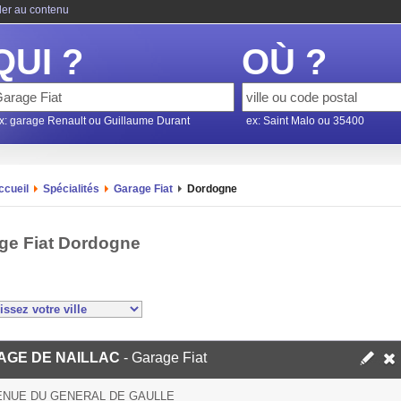
ler au contenu
QUI ?
OÙ ?
x: garage Renault ou Guillaume Durant
ex: Saint Malo ou 35400
ccueil
Spécialités
Garage Fiat
Dordogne
ge Fiat Dordogne
AGE DE NAILLAC
- Garage Fiat
ENUE DU GENERAL DE GAULLE