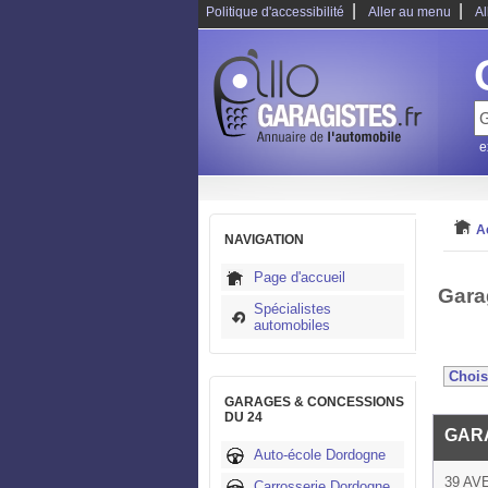
|
|
Politique d'accessibilité
Aller au menu
Al
e
A
NAVIGATION
Page d'accueil
Gara
Spécialistes
automobiles
GARAGES & CONCESSIONS
DU 24
GAR
Auto-école Dordogne
39 AV
Carrosserie Dordogne