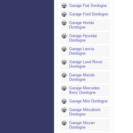
Garage Fiat Dordogne
Garage Ford Dordogne
Garage Honda
Dordogne
Garage Hyundai
Dordogne
Garage Lancia
Dordogne
Garage Land Rover
Dordogne
Garage Mazda
Dordogne
Garage Mercedes
Benz Dordogne
Garage Mini Dordogne
Garage Mitsubishi
Dordogne
Garage Nissan
Dordogne