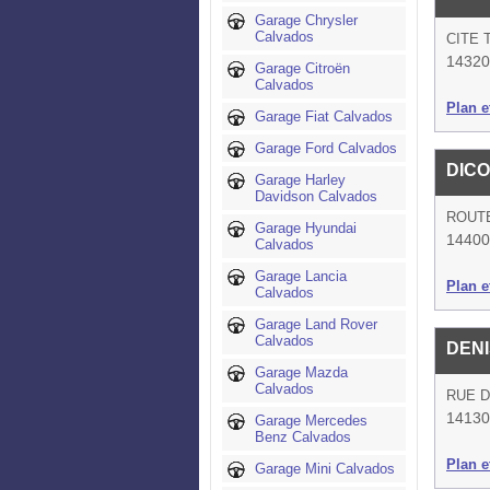
Garage Chrysler
Calvados
CITE 
14320
Garage Citroën
Calvados
Plan et
Garage Fiat Calvados
Garage Ford Calvados
DIC
Garage Harley
Davidson Calvados
ROUTE
Garage Hyundai
14400
Calvados
Garage Lancia
Plan et
Calvados
Garage Land Rover
Calvados
DENI
Garage Mazda
Calvados
RUE D
14130
Garage Mercedes
Benz Calvados
Plan et
Garage Mini Calvados