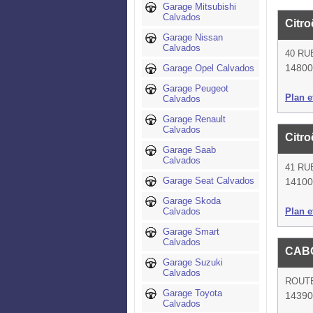
Garage Mitsubishi
Calvados
Citro
Garage Nissan
Calvados
40 RU
14800
Garage Opel Calvados
Garage Peugeot
Plan et
Calvados
Garage Renault
Calvados
Citro
Garage Saab
Calvados
41 RU
Garage Seat Calvados
14100
Garage Skoda
Calvados
Plan et
Garage Smart
Calvados
CAB
Garage Suzuki
Calvados
ROUT
Garage Toyota
14390
Calvados