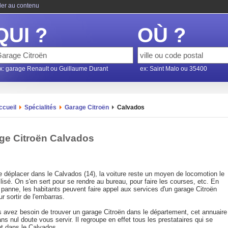
ler au contenu
QUI ?
OÙ ?
x: garage Renault ou Guillaume Durant
ex: Saint Malo ou 35400
ccueil
Spécialités
Garage Citroën
Calvados
ge Citroën Calvados
e déplacer dans le Calvados (14), la voiture reste un moyen de locomotion le
ilisé. On s'en sert pour se rendre au bureau, pour faire les courses, etc. En
panne, les habitants peuvent faire appel aux services d'un garage Citroën
ur sortir de l'embarras.
s avez besoin de trouver un garage Citroën dans le département, cet annuaire
ns nul doute vous servir. Il regroupe en effet tous les prestataires qui se
nt dans le Calvados.