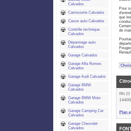
Calvados
Pour s
Carrosserie Calvados
d'entre
que le
Casse auto Calvados
conduct
Certai
Contrôle technique
de main
Calvados
Pourtan
Dépannage auto
départ
Calvados
Peugeot
Renault
Garage Calvados
Garage Alfa Romeo
Calvados
Garage Audi Calvados
Citr
Garage BMW
Calvados
RN 23
Garage BMW Moto
14400
Calvados
Garage Camping Car
Plan et
Calvados
Garage Chevrolet
Calvados
FON