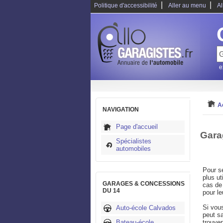
|
|
Politique d'accessibilité
Aller au menu
Al
e
A
NAVIGATION
Page d'accueil
Gara
Spécialistes
automobiles
Pour s
plus ut
GARAGES & CONCESSIONS
cas de 
DU 14
pour le
Si vou
Auto-école Calvados
peut sa
Bateau-école
trouve