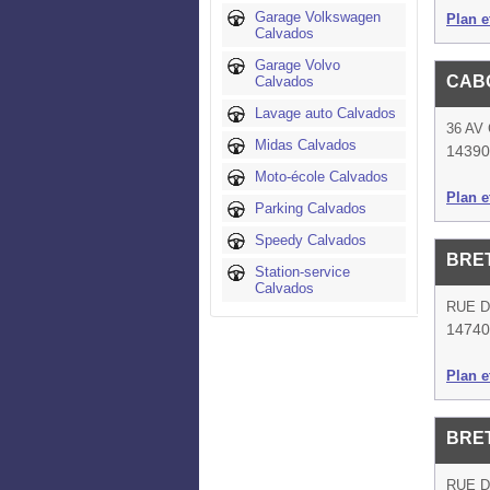
Garage Volkswagen
Plan et
Calvados
Garage Volvo
CAB
Calvados
Lavage auto Calvados
36 AV
Midas Calvados
14390
Moto-école Calvados
Plan et
Parking Calvados
Speedy Calvados
BRET
Station-service
Calvados
RUE D
14740 
Plan et
BRET
RUE D