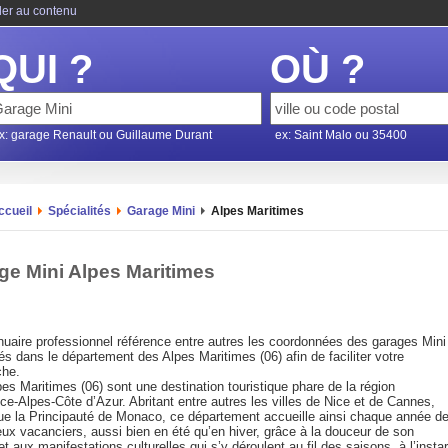
ler au contenu
QUI ?
OÙ ?
x: garage Renault ou Guillaume Durant
ex: Saint Malo ou 35400
ccueil
Spécialités
Garage Mini
Alpes Maritimes
ge Mini Alpes Maritimes
nuaire professionnel référence entre autres les coordonnées des garages Mini
s dans le département des Alpes Maritimes (06) afin de faciliter votre
che.
es Maritimes (06) sont une destination touristique phare de la région
e-Alpes-Côte d’Azur. Abritant entre autres les villes de Nice et de Cannes,
que la Principauté de Monaco, ce département accueille ainsi chaque année d
ux vacanciers, aussi bien en été qu’en hiver, grâce à la douceur de son
et aux manifestations culturelles qui s’y déroulent au fil des saisons, à l’instar