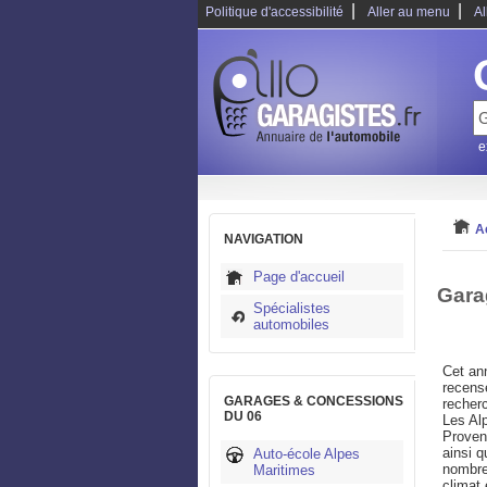
|
|
Politique d'accessibilité
Aller au menu
Al
e
A
NAVIGATION
Page d'accueil
Gara
Spécialistes
automobiles
Cet an
recensé
GARAGES & CONCESSIONS
recher
DU 06
Les Alp
Provenc
ainsi 
Auto-école Alpes
nombre
Maritimes
climat 