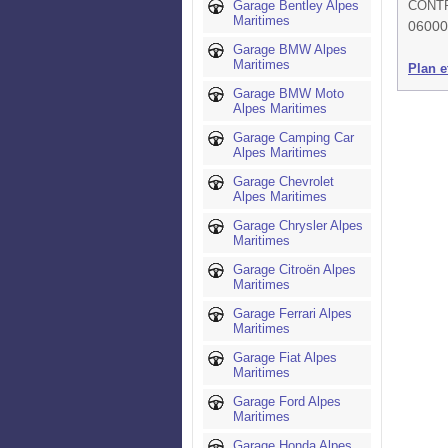
Garage Bentley Alpes
CONTR
Maritimes
06000
Garage BMW Alpes
Maritimes
Plan et
Garage BMW Moto
Alpes Maritimes
Garage Camping Car
Alpes Maritimes
Garage Chevrolet
Alpes Maritimes
Garage Chrysler Alpes
Maritimes
Garage Citroën Alpes
Maritimes
Garage Ferrari Alpes
Maritimes
Garage Fiat Alpes
Maritimes
Garage Ford Alpes
Maritimes
Garage Honda Alpes