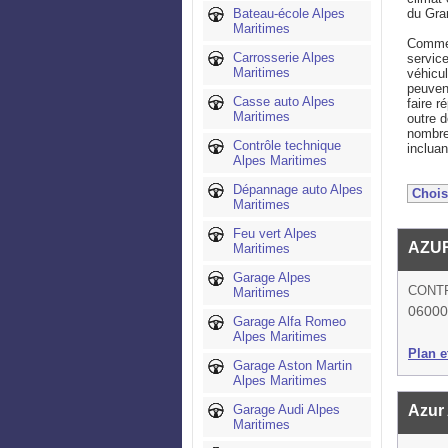
Bateau-école Alpes
du Gra
Maritimes
Comme 
Carrosserie Alpes
servic
Maritimes
véhicu
peuven
Casse auto Alpes
faire r
Maritimes
outre 
nombre 
Contrôle technique
incluan
Alpes Maritimes
Dépannage auto Alpes
Maritimes
Feu vert Alpes
AZU
Maritimes
Garage Alpes
CONTR
Maritimes
06000
Garage Alfa Romeo
Alpes Maritimes
Plan et
Garage Aston Martin
Alpes Maritimes
Garage Audi Alpes
Azur
Maritimes