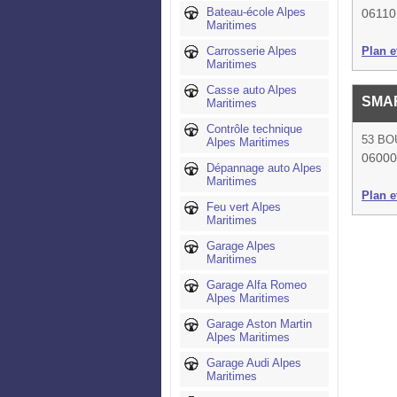
Bateau-école Alpes
06110
Maritimes
Carrosserie Alpes
Plan et
Maritimes
Casse auto Alpes
SMA
Maritimes
Contrôle technique
53 BO
Alpes Maritimes
06000
Dépannage auto Alpes
Maritimes
Plan et
Feu vert Alpes
Maritimes
Garage Alpes
Maritimes
Garage Alfa Romeo
Alpes Maritimes
Garage Aston Martin
Alpes Maritimes
Garage Audi Alpes
Maritimes