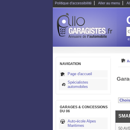
|
|
Politique d'accessibilité
Aller au menu
Al
e
A
NAVIGATION
Page d'accueil
Gara
Spécialistes
automobiles
GARAGES & CONCESSIONS
DU 06
SMA
Auto-école Alpes
Maritimes
50 A