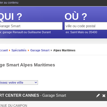
ler au contenu
QUI ?
OÙ ?
x: garage Renault ou Guillaume Durant
ex: Saint Malo ou 35400
ccueil
Spécialités
Garage Smart
Alpes Maritimes
ge Smart Alpes Maritimes
RT CENTER CANNES
- Garage Smart
VENUE DU CAMPON